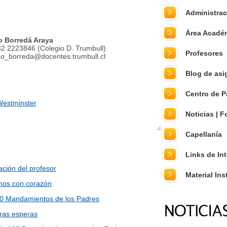
Administrac
Área Acadé
o Borredá Araya
32 2223846 (Colegio D. Trumbull)
Profesores
sco_borreda@docentes.trumbull.cl
Blog de asi
Centro de 
Westminster
Noticias | F
Capellanía
Links de In
ación del profesor
Material Ins
nos con corazón
0 Mandamientos de los Padres
ras esperas