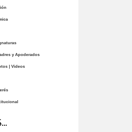
ión
mica
gnaturas
Padres y Apoderados
otos | Videos
terés
titucional