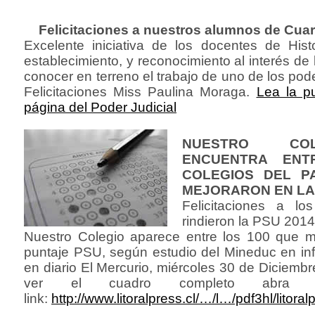
Felicitaciones a nuestros alumnos de Cua
Excelente iniciativa de los docentes de Hist
establecimiento, y reconocimiento al interés de
conocer en terreno el trabajo de uno de los pod
Felicitaciones Miss Paulina Moraga.
Lea la pu
página del Poder Judicial
NUESTRO CO
ENCUENTRA ENT
COLEGIOS DEL P
MEJORARON EN LA
Felicitaciones a l
rindieron la PSU 2014
Nuestro Colegio aparece entre los 100 que 
puntaje PSU, según estudio del Mineduc en in
en diario El Mercurio, miércoles 30 de Diciemb
ver el cuadro completo abra el
link:
http://www.litoralpress.cl/…/l…/pdf3hl/litor